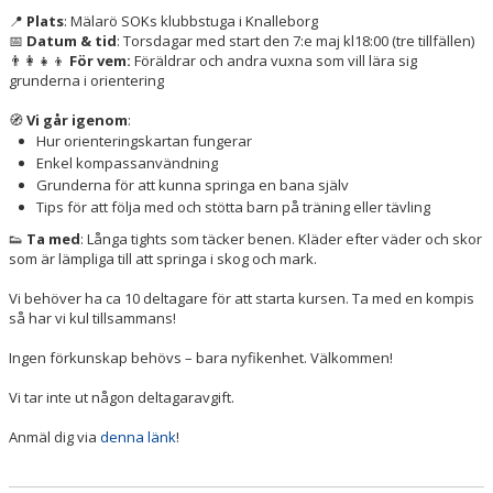
📍
Plats
: Mälarö SOKs klubbstuga i Knalleborg
📅
Datum & tid
: Torsdagar med start den 7:e maj kl18:00 (tre tillfällen)
👨‍👩‍👧‍👦
För vem:
Föräldrar och andra vuxna som vill lära sig
grunderna i orientering
🧭
Vi går igenom
:
Hur orienteringskartan fungerar
Enkel kompassanvändning
Grunderna för att kunna springa en bana själv
Tips för att följa med och stötta barn på träning eller tävling
👟
Ta med
: Långa tights som täcker benen. Kläder efter väder och skor
som är lämpliga till att springa i skog och mark.
Vi behöver ha ca 10 deltagare för att starta kursen. Ta med en kompis
så har vi kul tillsammans!
Ingen förkunskap behövs – bara nyfikenhet. Välkommen!
Vi tar inte ut någon deltagaravgift.
Anmäl dig via
denna länk
!