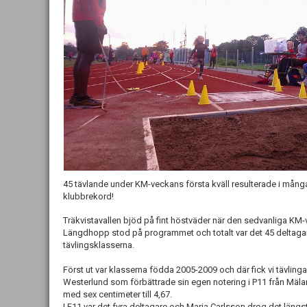
45 tävlande under KM-veckans första kväll resulterade i mång
klubbrekord!
Träkvistavallen bjöd på fint höstväder när den sedvanliga K
Längdhopp stod på programmet och totalt var det 45 deltaga
tävlingsklasserna.
Först ut var klasserna födda 2005-2009 och där fick vi tävling
Westerlund som förbättrade sin egen notering i P11 från Mälar
med sex centimeter till 4,67.
I F11 var det fyra deltagare och Maria Carlsson drog det längs