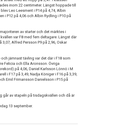
lades inom 22 centimeter. Längst hoppade till
 blev Leo Leesment i P14 på 4,74, Albin
ren i P12 på 4,06 och Albin Rydling i P10 på
majoriteren av starter och det märktes i
r kvällen var F8 med fem deltagare. Längst där
 3,07, Alfred Persson P9 på 2,96, Oskar
ch jämnast tävling var det där i F18 som
e Felicia och Ella Aronsson. Övriga
rekord) på 4,06, Daniel Karlsson Lönnö i M
ell i F17 på 3,49, Nadja Königer i F16 på 3,39,
 och Emil Frimansson Danielsson i P15 på
ng går av stapeln på tisdagskvällen och då är
redag 13 september.