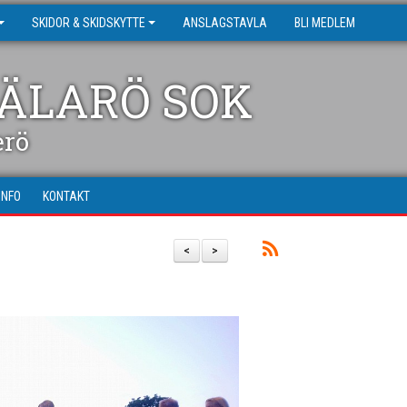
SKIDOR & SKIDSKYTTE
ANSLAGSTAVLA
BLI MEDLEM
ÄLARÖ SOK
erö
INFO
KONTAKT
<
>