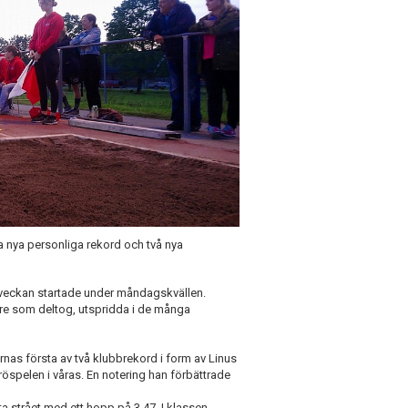
a nya personliga rekord och två nya
M-veckan startade under måndagskvällen.
re som deltog, utspridda i de många
arnas första av två klubbrekord i form av Linus
öspelen i våras. En notering han förbättrade
ta strået med ett hopp på 3,47. I klassen