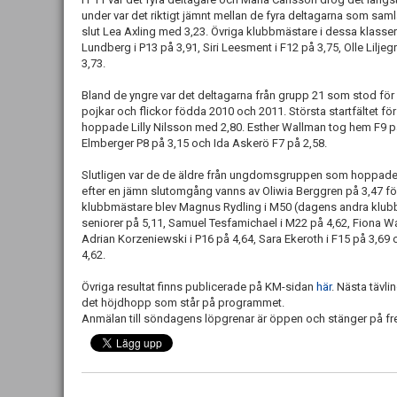
under var det riktigt jämnt mellan de fyra deltagarna som sam
slut Lea Axling med 3,23. Övriga klubbmästare i dessa klasser
Lundberg i P13 på 3,91, Siri Leesment i F12 på 3,75, Olle Liljeg
3,73.
Bland de yngre var det deltagarna från grupp 21 som stod för 
pojkar och flickor födda 2010 och 2011. Största startfältet fö
hoppade Lilly Nilsson med 2,80. Esther Wallman tog hem F9 på
Elmberger P8 på 3,15 och Ida Askerö F7 på 2,58.
Slutligen var de de äldre från ungdomsgruppen som hoppade o
efter en jämn slutomgång vanns av Oliwia Berggren på 3,47 för
klubbmästare blev Magnus Rydling i M50 (dagens andra klubb
seniorer på 5,11, Samuel Tesfamichael i M22 på 4,62, Fiona War
Adrian Korzeniewski i P16 på 4,64, Sara Ekeroth i F15 på 3,69
4,62.
Övriga resultat finns publicerade på KM-sidan
här
. Nästa tävli
det höjdhopp som står på programmet.
Anmälan till söndagens löpgrenar är öppen och stänger på f