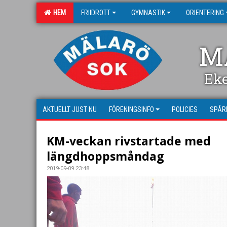
HEM
FRIIDROTT
GYMNASTIK
ORIENTERING
M
Ek
AKTUELLT JUST NU
FÖRENINGSINFO
POLICIES
SPÅR
KM-veckan rivstartade med
längdhoppsmåndag
2019-09-09 23:48