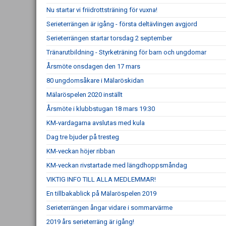
Nu startar vi friidrottsträning för vuxna!
Serieterrängen är igång - första deltävlingen avgjord
Serieterrängen startar torsdag 2 september
Tränarutbildning - Styrketräning för barn och ungdomar
Årsmöte onsdagen den 17 mars
80 ungdomsåkare i Mälaröskidan
Mälaröspelen 2020 inställt
Årsmöte i klubbstugan 18 mars 19:30
KM-vardagarna avslutas med kula
Dag tre bjuder på tresteg
KM-veckan höjer ribban
KM-veckan rivstartade med längdhoppsmåndag
VIKTIG INFO TILL ALLA MEDLEMMAR!
En tillbakablick på Mälaröspelen 2019
Serieterrängen ångar vidare i sommarvärme
2019 års serieterräng är igång!