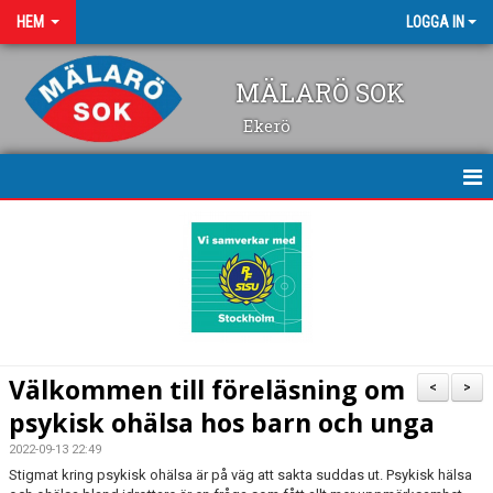
HEM
LOGGA IN
MÄLARÖ SOK
Ekerö
AKTUELLT JUST NU
FÖRENINGSINFO
POLICIES
SPÅRINFO
Välkommen till föreläsning om
<
>
KONTAKT
psykisk ohälsa hos barn och unga
2022-09-13 22:49
Stigmat kring psykisk ohälsa är på väg att sakta suddas ut. Psykisk hälsa