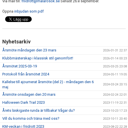
Via mail till:
friidrott@malarosok.se
Senast 26:e september.
Öppna
inbjudan som pdf
Nyhetsarkiv
Årsmöte måndagen den 23 mars
2026-01-31 22:37
Klubbmästerskap i klassisk stil genomfört!
2026-01-14 00:23
Årsmötet 2025-03-19
2025-03-25 23:08
Protokoll från årsmötet 2024
2024-05-11 19:05
Kallelse till ajournerat årsmöte (del 2) - måndagen den 6
2024-03-24 20:15
maj
Årsmöte onsdagen den 20 mars
2024-02-24 22:01
Halloween Dark Trail 2023
2023-11-19 22:31
Årets läskigaste runda är tillbaka! Vågar du?
2023-10-23 17:23
Vill du komma och träna med oss?
2023-10-11 20:40
KM-veckan i friidrott 2023
2023-08-22 22:28