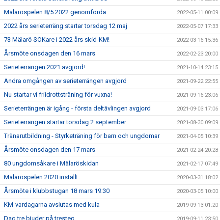
Mälaröspelen 8/5 2022 genomförda
2022-05-11 00:09
2022 års serieterräng startar torsdag 12 maj
2022-05-07 17:33
73 Mälarö SOKare i 2022 års skid-KM!
2022-03-16 15:36
Årsmöte onsdagen den 16 mars
2022-02-23 20:00
Serieterrängen 2021 avgjord!
2021-10-14 23:15
Andra omgången av serieterrängen avgjord
2021-09-22 22:55
Nu startar vi friidrottsträning för vuxna!
2021-09-16 23:06
Serieterrängen är igång - första deltävlingen avgjord
2021-09-03 17:06
Serieterrängen startar torsdag 2 september
2021-08-30 09:09
Tränarutbildning - Styrketräning för barn och ungdomar
2021-04-05 10:39
Årsmöte onsdagen den 17 mars
2021-02-24 20:28
80 ungdomsåkare i Mälaröskidan
2021-02-17 07:49
Mälaröspelen 2020 inställt
2020-03-31 18:02
Årsmöte i klubbstugan 18 mars 19:30
2020-03-05 10:00
KM-vardagarna avslutas med kula
2019-09-13 01:20
Dag tre bjuder på tresteg
2019-09-11 23:50