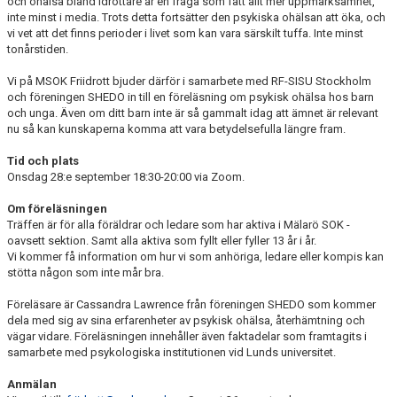
och ohälsa bland idrottare är en fråga som fått allt mer uppmärksamhet,
inte minst i media. Trots detta fortsätter den psykiska ohälsan att öka, och
vi vet att det finns perioder i livet som kan vara särskilt tuffa. Inte minst
tonårstiden.
Vi på MSOK Friidrott bjuder därför i samarbete med RF-SISU Stockholm
och föreningen SHEDO in till en föreläsning om psykisk ohälsa hos barn
och unga. Även om ditt barn inte är så gammalt idag att ämnet är relevant
nu så kan kunskaperna komma att vara betydelsefulla längre fram.
Tid och plats
Onsdag 28:e september 18:30-20:00 via Zoom.
Om föreläsningen
Träffen är för alla föräldrar och ledare som har aktiva i Mälarö SOK -
oavsett sektion. Samt alla aktiva som fyllt eller fyller 13 år i år.
Vi kommer få information om hur vi som anhöriga, ledare eller kompis kan
stötta någon som inte mår bra.
Föreläsare är Cassandra Lawrence från föreningen SHEDO som kommer
dela med sig av sina erfarenheter av psykisk ohälsa, återhämtning och
vägar vidare. Föreläsningen innehåller även faktadelar som framtagits i
samarbete med psykologiska institutionen vid Lunds universitet.
Anmälan