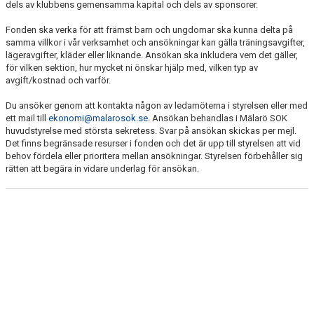
dels av klubbens gemensamma kapital och dels av sponsorer.
KLUBBERBJUDANDEN
Fonden ska verka för att främst barn och ungdomar ska kunna delta på
MÄLARÖ SOK IDROTTSFOND
samma villkor i vår verksamhet och ansökningar kan gälla träningsavgifter,
lägeravgifter, kläder eller liknande. Ansökan ska inkludera vem det gäller,
för vilken sektion, hur mycket ni önskar hjälp med, vilken typ av
POLICIES
avgift/kostnad och varför.
SPÅRINFO
Du ansöker genom att kontakta någon av ledamöterna i styrelsen eller med
ett mail till
ekonomi@malarosok.se
. Ansökan behandlas i Mälarö SOK
KONTAKT
huvudstyrelse med största sekretess. Svar på ansökan skickas per mejl.
Det finns begränsade resurser i fonden och det är upp till styrelsen att vid
behov fördela eller prioritera mellan ansökningar. Styrelsen förbehåller sig
rätten att begära in vidare underlag för ansökan.