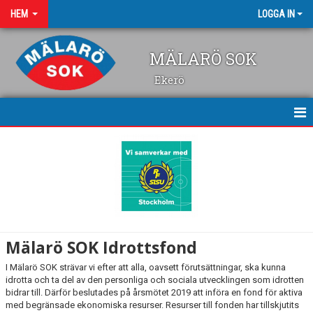
HEM
LOGGA IN
MÄLARÖ SOK
Ekerö
AKTUELLT JUST NU
FÖRENINGSINFO
STYRELSE M.M.
STYRELSEPROTOKOLL
Mälarö SOK Idrottsfond
MÄLARÖ SOKAREN
I Mälarö SOK strävar vi efter att alla, oavsett förutsättningar, ska kunna
idrotta och ta del av den personliga och sociala utvecklingen som idrotten
KLUBBSTUGAN
bidrar till. Därför beslutades på årsmötet 2019 att införa en fond för aktiva
med begränsade ekonomiska resurser. Resurser till fonden har tillskjutits